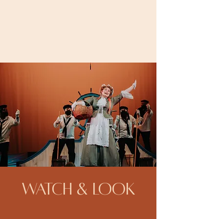
Emily Triebold
contralto
WATCH & LOOK